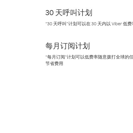
30 天呼叫计划
“30 天呼叫”计划可以在 30 天内以 Vibe
每月订阅计划
“每月订阅”计划可以低费率随意拨打全球的
节省费用