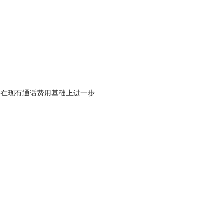
以在现有通话费用基础上进一步