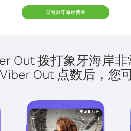
查看象牙海岸费率
ber Out 拨打象牙海
Viber Out 点数后，