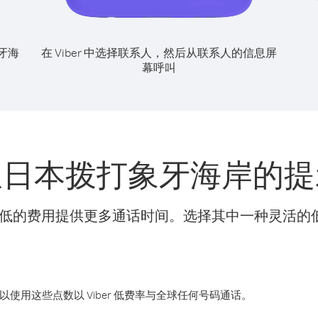
牙海
在 Viber 中选择联系人，然后从联系人的信息屏
幕呼叫
从日本拨打象牙海岸的提
t 可以更低的费用提供更多通话时间。选择其中一种灵活
您可以使用这些点数以 Viber 低费率与全球任何号码通话。