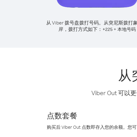
从 Viber 拨号盘拨打号码。
从突尼斯拨打
岸，拨打方式如下：
+
+
225
本地号码
从
Viber Ou
点数套餐
购买后 Viber Out 点数即存入您的余额。