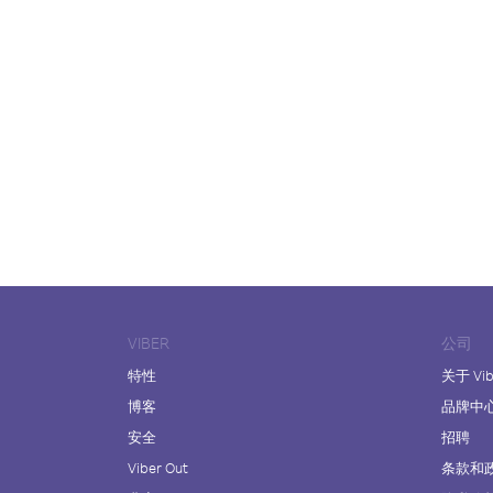
VIBER
公司
特性
关于 Vib
博客
品牌中
安全
招聘
Viber Out
条款和