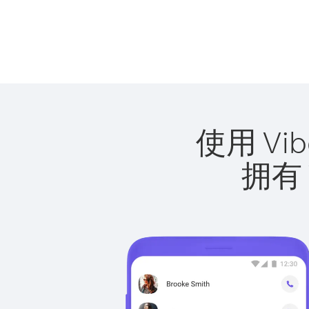
使用 Vi
拥有 