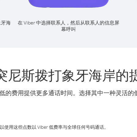
象牙海
在 Viber 中选择联系人，然后从联系人的信息屏
幕呼叫
突尼斯拨打象牙海岸的
t 可以更低的费用提供更多通话时间。选择其中一种灵活
您可以使用这些点数以 Viber 低费率与全球任何号码通话。