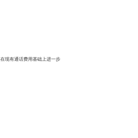
以在现有通话费用基础上进一步