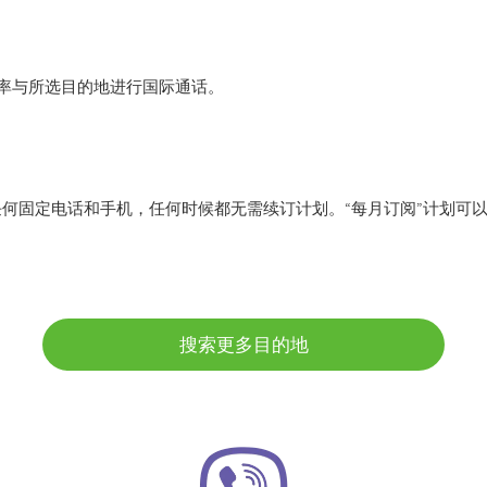
r 低费率与所选目的地进行国际通话。
任何固定电话和手机，任何时候都无需续订计划。“每月订阅”计划可
搜索更多目的地