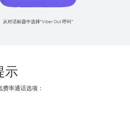
从对话标题中选择“Viber Out 呼叫”
提示
的低费率通话选项：