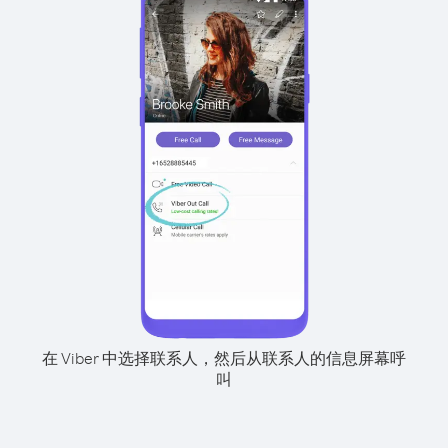
在 Viber 中选择联系人，然后从联系人的信息屏幕呼
叫