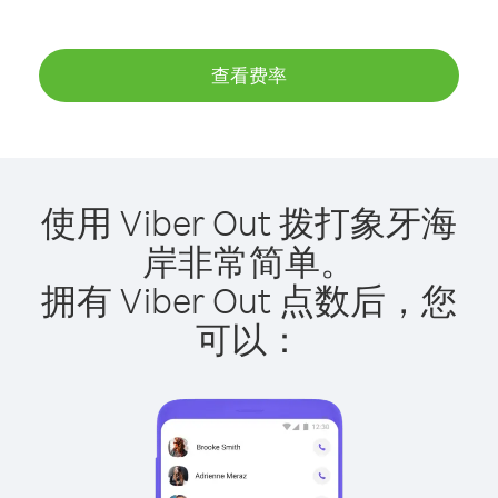
查看费率
使用 Viber Out 拨打象牙海
岸非常简单。
拥有 Viber Out 点数后，您
可以：