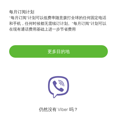
每月订阅计划
“每月订阅”计划可以低费率随意拨打全球的任何固定电话
和手机，任何时候都无需续订计划。“每月订阅”计划可以
在现有通话费用基础上进一步节省费用
更多目的地
仍然没有 Viber 吗？