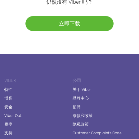
仍然没有 Viber 吗？
立即下载
VIBER
公司
特性
关于 Viber
博客
品牌中心
安全
招聘
Viber Out
条款和政策
费率
隐私政策
支持
Customer Complaints Code