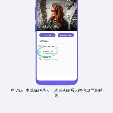
在 Viber 中选择联系人，然后从联系人的信息屏幕呼
叫