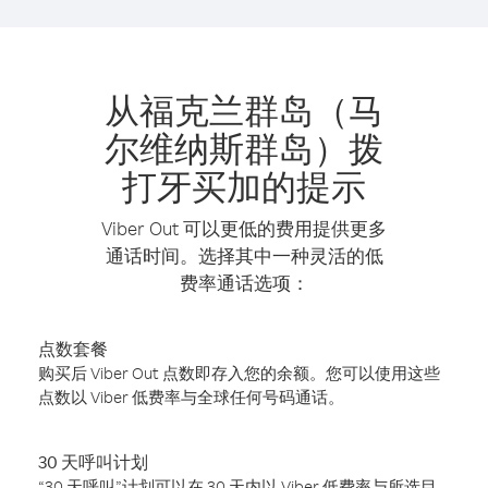
从福克兰群岛（马
尔维纳斯群岛）拨
打牙买加的提示
Viber Out 可以更低的费用提供更多
通话时间。选择其中一种灵活的低
费率通话选项：
点数套餐
购买后 Viber Out 点数即存入您的余额。您可以使用这些
点数以 Viber 低费率与全球任何号码通话。
30 天呼叫计划
“30 天呼叫”计划可以在 30 天内以 Viber 低费率与所选目