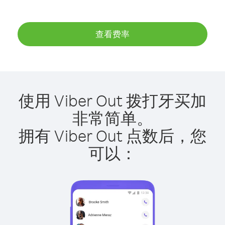
查看费率
使用 Viber Out 拨打牙买加
非常简单。
拥有 Viber Out 点数后，您
可以：