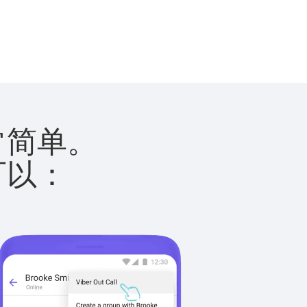
非常简单。
您可以：