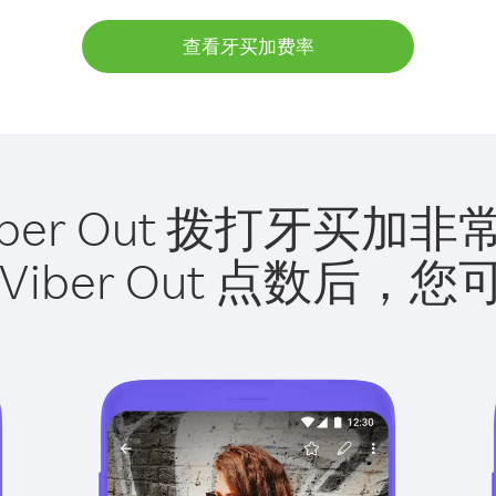
查看牙买加费率
iber Out 拨打牙买加
Viber Out 点数后，