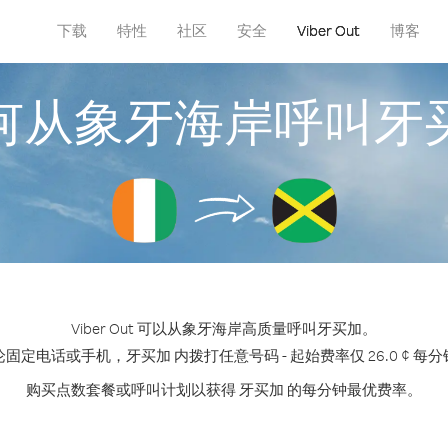
下载
特性
社区
安全
Viber Out
博客
何从象牙海岸呼叫牙
Viber Out 可以从象牙海岸高质量呼叫牙买加。
固定电话或手机，牙买加 内拨打任意号码 - 起始费率仅 26.0 ¢ 每
购买点数套餐或呼叫计划以获得 牙买加 的每分钟最优费率。