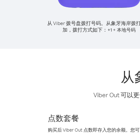
从 Viber 拨号盘拨打号码。
从象牙海岸拨
加，拨打方式如下：
+
+
1
本地号码
从
Viber Ou
点数套餐
购买后 Viber Out 点数即存入您的余额。