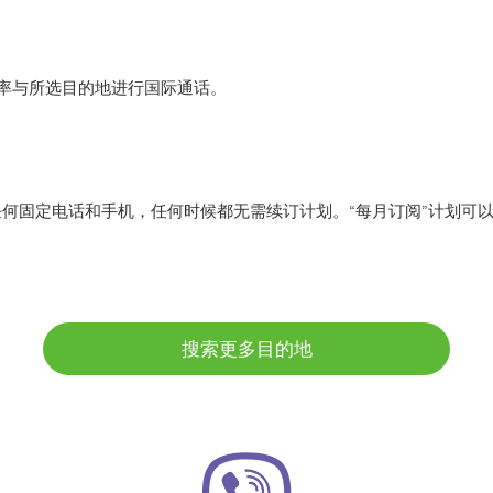
r 低费率与所选目的地进行国际通话。
任何固定电话和手机，任何时候都无需续订计划。“每月订阅”计划可
搜索更多目的地