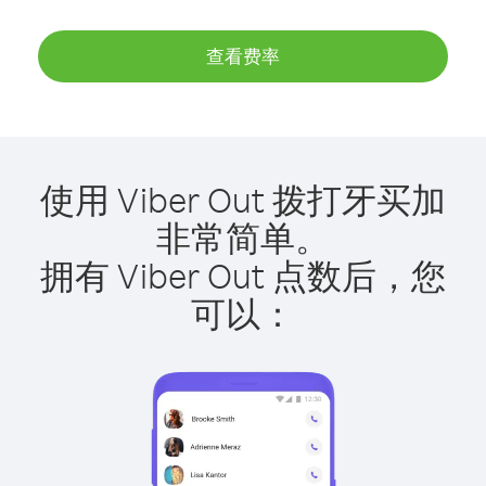
查看费率
使用 Viber Out 拨打牙买加
非常简单。
拥有 Viber Out 点数后，您
可以：