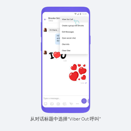
从对话标题中选择“Viber Out 呼叫”