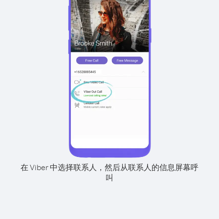
在 Viber 中选择联系人，然后从联系人的信息屏幕呼
叫