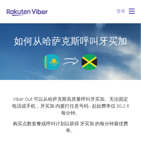
登录
Togg
navig
如何从哈萨克斯呼叫牙买加
Viber Out 可以从哈萨克斯高质量呼叫牙买加。
无论固定
电话或手机，牙买加 内拨打任意号码 - 起始费率仅 30.2 ¢
每分钟。
购买点数套餐或呼叫计划以获得 牙买加 的每分钟最优费
率。