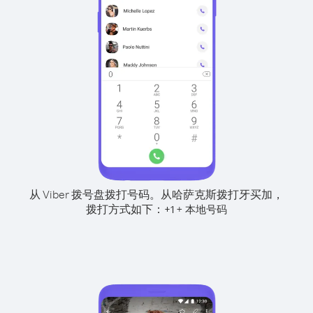
从 Viber 拨号盘拨打号码。
从哈萨克斯拨打牙买加，
拨打方式如下：
+
+
1
本地号码