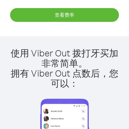
查看费率
使用 Viber Out 拨打牙买加
非常简单。
拥有 Viber Out 点数后，您
可以：