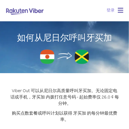
登录
Togg
navig
如何从尼日尔呼叫牙买加
Viber Out 可以从尼日尔高质量呼叫牙买加。
无论固定电
话或手机，牙买加 内拨打任意号码 - 起始费率仅 26.0 ¢ 每
分钟。
购买点数套餐或呼叫计划以获得 牙买加 的每分钟最优费
率。