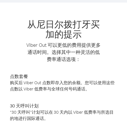
从尼日尔拨打牙买
加的提示
Viber Out 可以更低的费用提供更多
通话时间。选择其中一种灵活的低
费率通话选项：
点数套餐
购买后 Viber Out 点数即存入您的余额。您可以使用这些
点数以 Viber 低费率与全球任何号码通话。
30 天呼叫计划
“30 天呼叫”计划可以在 30 天内以 Viber 低费率与所选目
的地进行国际通话。