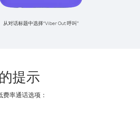
从对话标题中选择“Viber Out 呼叫”
的提示
的低费率通话选项：