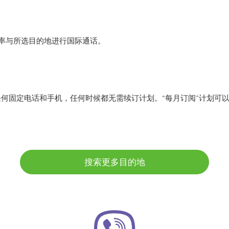
r 低费率与所选目的地进行国际通话。
任何固定电话和手机，任何时候都无需续订计划。“每月订阅”计划可
搜索更多目的地