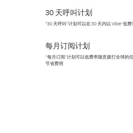
30 天呼叫计划
“30 天呼叫”计划可以在 30 天内以 Vibe
每月订阅计划
“每月订阅”计划可以低费率随意拨打全球的
节省费用