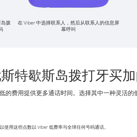
斯岛拨
在 Viber 中选择联系人，然后从联系人的信息屏
幕呼叫
码
尤斯特歇斯岛拨打牙买加
t 可以更低的费用提供更多通话时间。选择其中一种灵活
您可以使用这些点数以 Viber 低费率与全球任何号码通话。