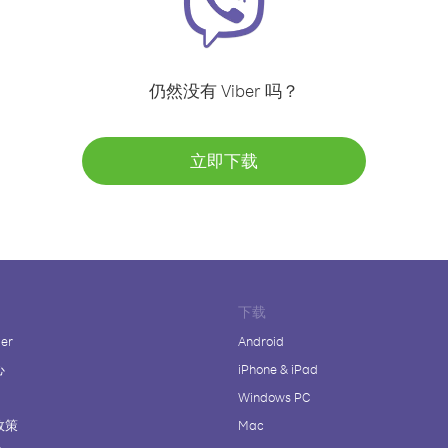
仍然没有 Viber 吗？
立即下载
下载
er
Android
心
iPhone & iPad
Windows PC
政策
Mac