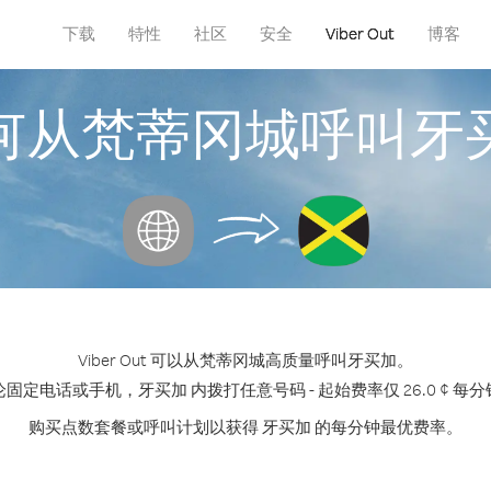
下载
特性
社区
安全
Viber Out
博客
何从梵蒂冈城呼叫牙
Viber Out 可以从梵蒂冈城高质量呼叫牙买加。
固定电话或手机，牙买加 内拨打任意号码 - 起始费率仅 26.0 ¢ 每
购买点数套餐或呼叫计划以获得 牙买加 的每分钟最优费率。