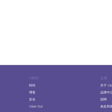
VIBER
公司
特性
关于 Vib
博客
品牌中
安全
招聘
Viber Out
条款和