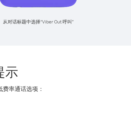
从对话标题中选择“Viber Out 呼叫”
提示
的低费率通话选项：