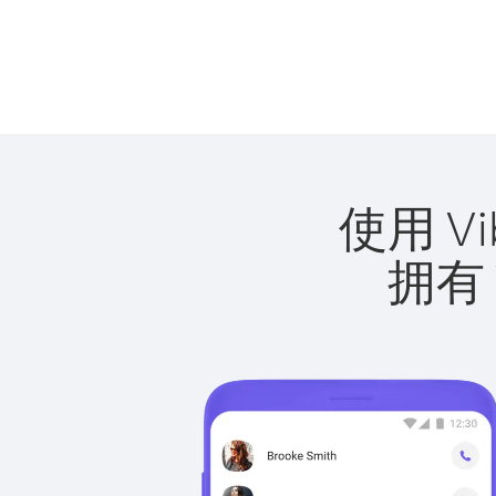
使用 V
拥有 