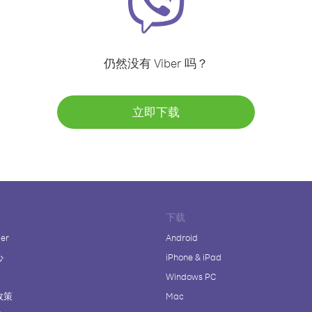
仍然没有 Viber 吗？
立即下载
下载
er
Android
心
iPhone & iPad
Windows PC
政策
Mac