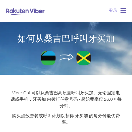
登录
Togg
navig
如何从桑吉巴呼叫牙买加
Viber Out 可以从桑吉巴高质量呼叫牙买加。
无论固定电
话或手机，牙买加 内拨打任意号码 - 起始费率仅 26.0 ¢ 每
分钟。
购买点数套餐或呼叫计划以获得 牙买加 的每分钟最优费
率。