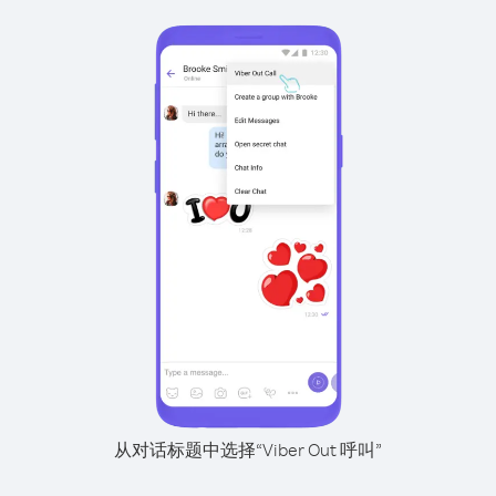
从对话标题中选择“Viber Out 呼叫”