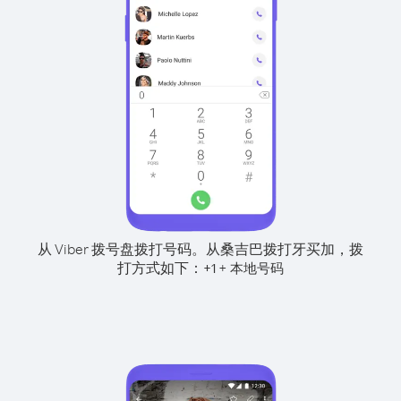
从 Viber 拨号盘拨打号码。
从桑吉巴拨打牙买加，拨
打方式如下：
+
+
1
本地号码