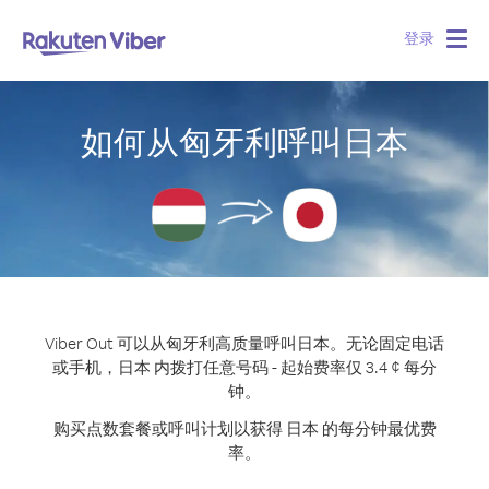
登录
Togg
navig
如何从匈牙利呼叫日本
Viber Out 可以从匈牙利高质量呼叫日本。
无论固定电话
或手机，日本 内拨打任意号码 - 起始费率仅 3.4 ¢ 每分
钟。
购买点数套餐或呼叫计划以获得 日本 的每分钟最优费
率。