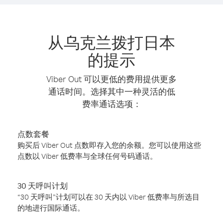
从乌克兰拨打日本
的提示
Viber Out 可以更低的费用提供更多
通话时间。选择其中一种灵活的低
费率通话选项：
点数套餐
购买后 Viber Out 点数即存入您的余额。您可以使用这些
点数以 Viber 低费率与全球任何号码通话。
30 天呼叫计划
“30 天呼叫”计划可以在 30 天内以 Viber 低费率与所选目
的地进行国际通话。