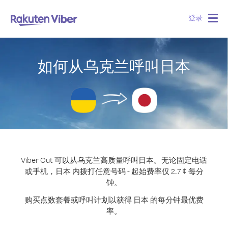
登录
Togg
navig
如何从乌克兰呼叫日本
Viber Out 可以从乌克兰高质量呼叫日本。
无论固定电话
或手机，日本 内拨打任意号码 - 起始费率仅 2.7 ¢ 每分
钟。
购买点数套餐或呼叫计划以获得 日本 的每分钟最优费
率。