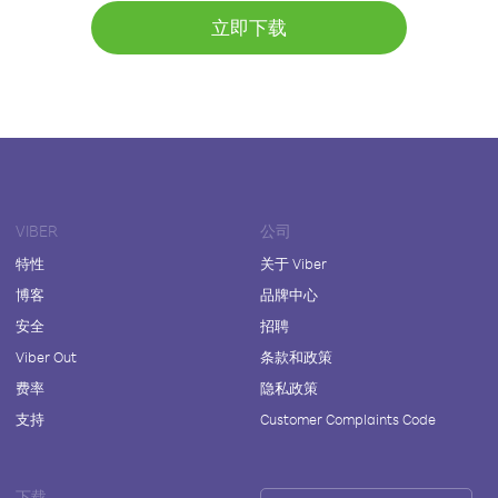
立即下载
VIBER
公司
特性
关于 Viber
博客
品牌中心
安全
招聘
Viber Out
条款和政策
费率
隐私政策
支持
Customer Complaints Code
下载