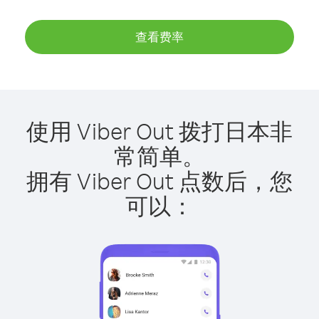
查看费率
使用 Viber Out 拨打日本非
常简单。
拥有 Viber Out 点数后，您
可以：