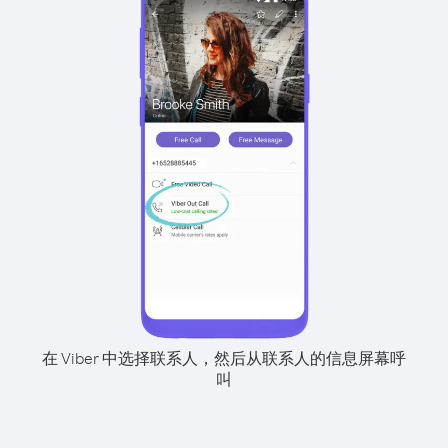
在 Viber 中选择联系人，然后从联系人的信息屏幕呼
叫