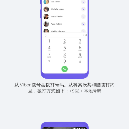
从 Viber 拨号盘拨打号码。
从科索沃共和國拨打约
旦，拨打方式如下：
+
+
962
本地号码