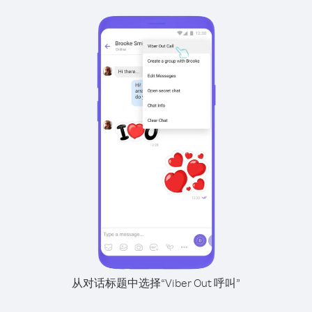
从对话标题中选择“Viber Out 呼叫”