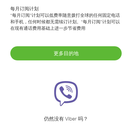
每月订阅计划
“每月订阅”计划可以低费率随意拨打全球的任何固定电话
和手机，任何时候都无需续订计划。“每月订阅”计划可以
在现有通话费用基础上进一步节省费用
更多目的地
仍然没有 Viber 吗？