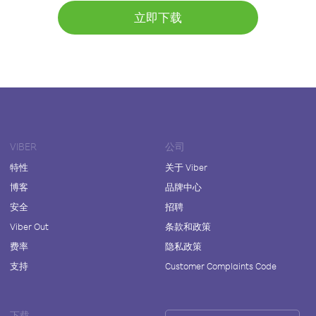
立即下载
VIBER
公司
特性
关于 Viber
博客
品牌中心
安全
招聘
Viber Out
条款和政策
费率
隐私政策
支持
Customer Complaints Code
下载