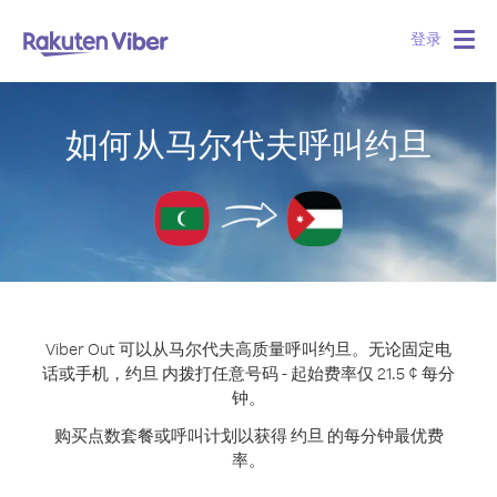
登录
Togg
navig
如何从马尔代夫呼叫约旦
Viber Out 可以从马尔代夫高质量呼叫约旦。
无论固定电
话或手机，约旦 内拨打任意号码 - 起始费率仅 21.5 ¢ 每分
钟。
购买点数套餐或呼叫计划以获得 约旦 的每分钟最优费
率。