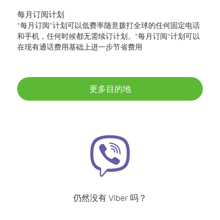
每月订阅计划
“每月订阅”计划可以低费率随意拨打全球的任何固定电话
和手机，任何时候都无需续订计划。“每月订阅”计划可以
在现有通话费用基础上进一步节省费用
更多目的地
仍然没有 Viber 吗？