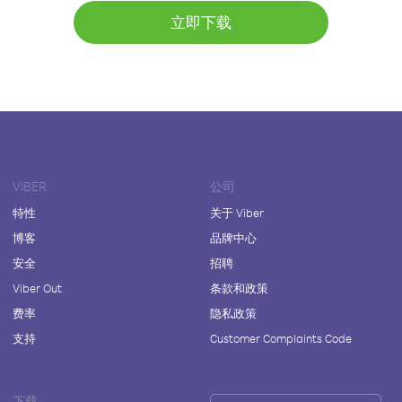
立即下载
VIBER
公司
特性
关于 Viber
博客
品牌中心
安全
招聘
Viber Out
条款和政策
费率
隐私政策
支持
Customer Complaints Code
下载