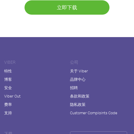
立即下载
VIBER
公司
特性
关于 Viber
博客
品牌中心
安全
招聘
Viber Out
条款和政策
费率
隐私政策
支持
Customer Complaints Code
下载