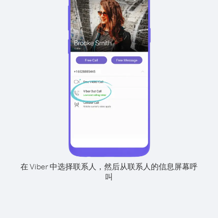
在 Viber 中选择联系人，然后从联系人的信息屏幕呼
叫