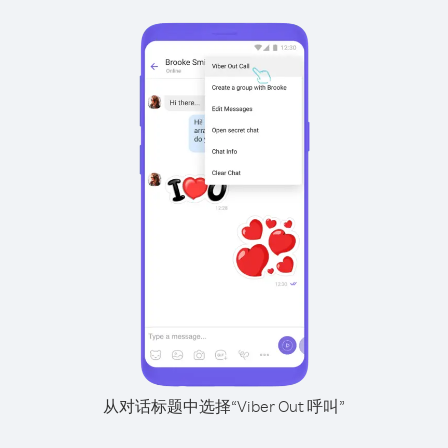
从对话标题中选择“Viber Out 呼叫”