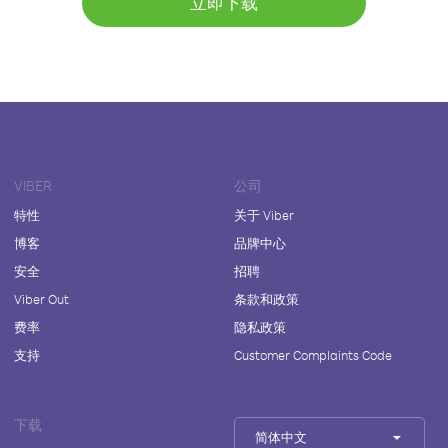
立即下载
VIBER
公司
特性
关于 Viber
博客
品牌中心
安全
招聘
Viber Out
条款和政策
费率
隐私政策
支持
Customer Complaints Code
下载
简体中文