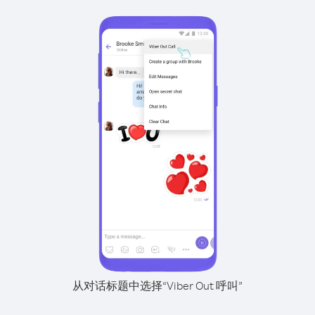
从对话标题中选择“Viber Out 呼叫”