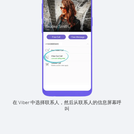
在 Viber 中选择联系人，然后从联系人的信息屏幕呼
叫