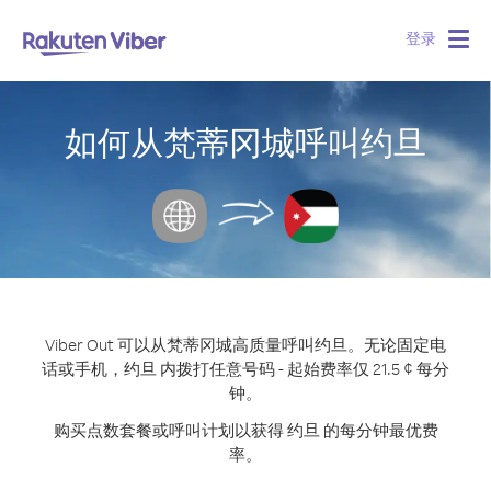
登录
Togg
navig
如何从梵蒂冈城呼叫约旦
Viber Out 可以从梵蒂冈城高质量呼叫约旦。
无论固定电
话或手机，约旦 内拨打任意号码 - 起始费率仅 21.5 ¢ 每分
钟。
购买点数套餐或呼叫计划以获得 约旦 的每分钟最优费
率。