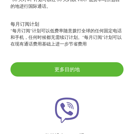
的地进行国际通话。
每月订阅计划
“每月订阅”计划可以低费率随意拨打全球的任何固定电话
和手机，任何时候都无需续订计划。“每月订阅”计划可以
在现有通话费用基础上进一步节省费用
更多目的地