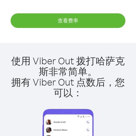
查看费率
使用 Viber Out 拨打哈萨克
斯非常简单。
拥有 Viber Out 点数后，您
可以：