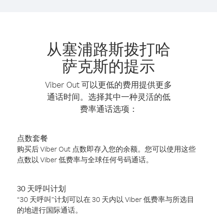
从塞浦路斯拨打哈
萨克斯的提示
Viber Out 可以更低的费用提供更多
通话时间。选择其中一种灵活的低
费率通话选项：
点数套餐
购买后 Viber Out 点数即存入您的余额。您可以使用这些
点数以 Viber 低费率与全球任何号码通话。
30 天呼叫计划
“30 天呼叫”计划可以在 30 天内以 Viber 低费率与所选目
的地进行国际通话。