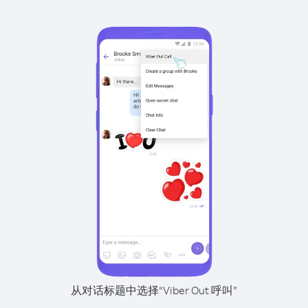
从对话标题中选择“Viber Out 呼叫”