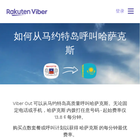
登录
Togg
navig
如何从马约特岛呼叫哈萨克
斯
Viber Out 可以从马约特岛高质量呼叫哈萨克斯。
无论固
定电话或手机，哈萨克斯 内拨打任意号码 - 起始费率仅
13.8 ¢ 每分钟。
购买点数套餐或呼叫计划以获得 哈萨克斯 的每分钟最优
费率。