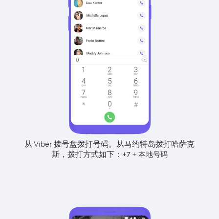
从 Viber 拨号盘拨打号码。
从马约特岛拨打哈萨克
斯，拨打方式如下：
+
+
7
本地号码