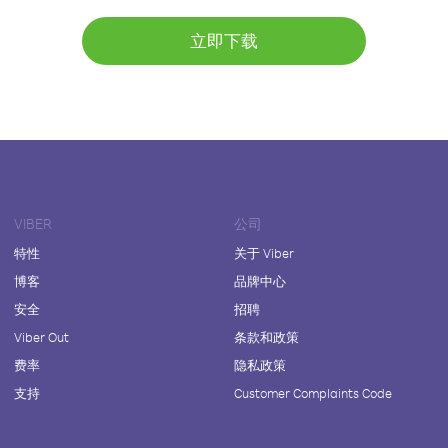
立即下载
VIBER
公司
特性
关于 Viber
博客
品牌中心
安全
招聘
Viber Out
条款和政策
费率
隐私政策
支持
Customer Complaints Code