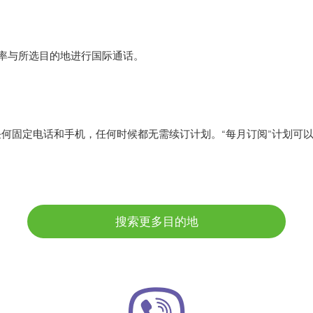
r 低费率与所选目的地进行国际通话。
任何固定电话和手机，任何时候都无需续订计划。“每月订阅”计划可
搜索更多目的地