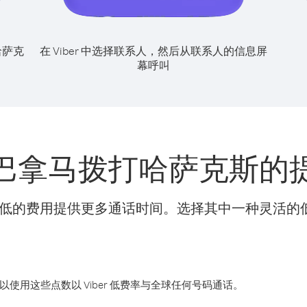
哈萨克
在 Viber 中选择联系人，然后从联系人的信息屏
幕呼叫
巴拿马拨打哈萨克斯的
t 可以更低的费用提供更多通话时间。选择其中一种灵活
您可以使用这些点数以 Viber 低费率与全球任何号码通话。