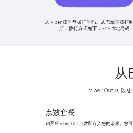
从 Viber 拨号盘拨打号码。
从巴拿马拨打
斯，拨打方式如下：
+
+
7
本地号码
从
Viber Ou
点数套餐
购买后 Viber Out 点数即存入您的余额。