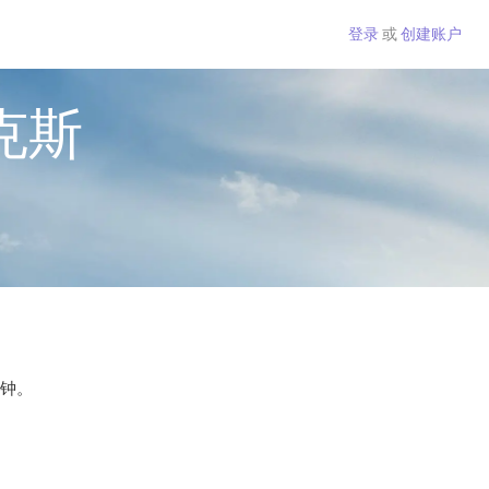
登录
或
创建账户
克斯
分钟。