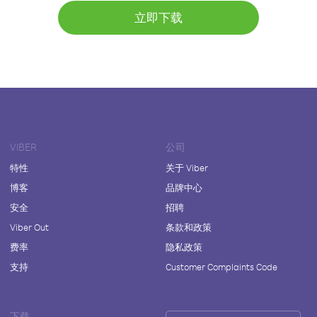
立即下载
VIBER
公司
特性
关于 Viber
博客
品牌中心
安全
招聘
Viber Out
条款和政策
费率
隐私政策
支持
Customer Complaints Code
下载