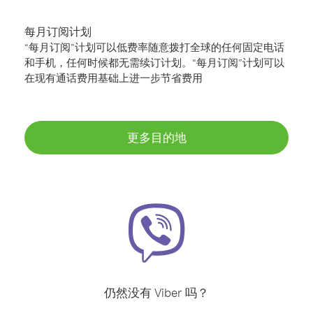
每月订阅计划
“每月订阅”计划可以低费率随意拨打全球的任何固定电话
和手机，任何时候都无需续订计划。“每月订阅”计划可以
在现有通话费用基础上进一步节省费用
更多目的地
仍然没有 Viber 吗？