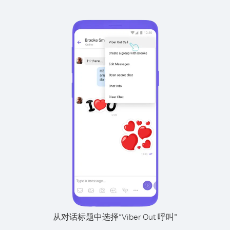
从对话标题中选择“Viber Out 呼叫”