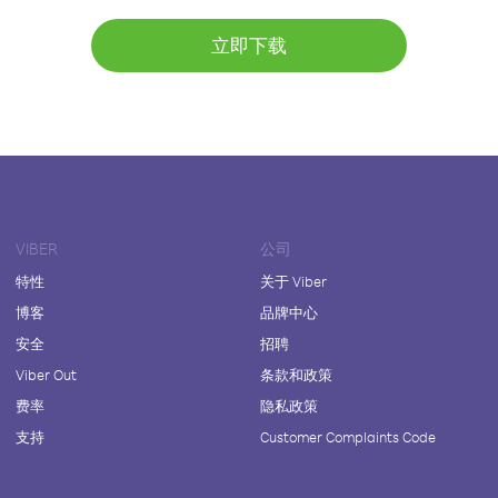
立即下载
VIBER
公司
特性
关于 Viber
博客
品牌中心
安全
招聘
Viber Out
条款和政策
费率
隐私政策
支持
Customer Complaints Code