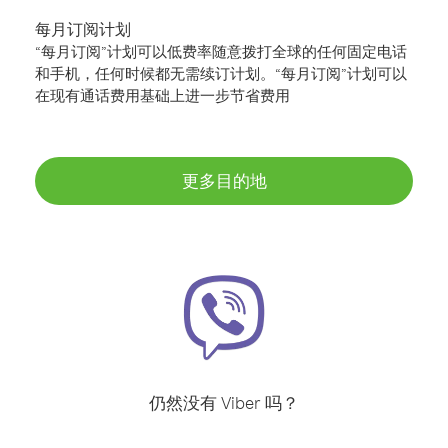
每月订阅计划
“每月订阅”计划可以低费率随意拨打全球的任何固定电话
和手机，任何时候都无需续订计划。“每月订阅”计划可以
在现有通话费用基础上进一步节省费用
更多目的地
仍然没有 Viber 吗？