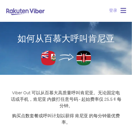
登录
Togg
navig
如何从百慕大呼叫肯尼亚
Viber Out 可以从百慕大高质量呼叫肯尼亚。
无论固定电
话或手机，肯尼亚 内拨打任意号码 - 起始费率仅 25.5 ¢ 每
分钟。
购买点数套餐或呼叫计划以获得 肯尼亚 的每分钟最优费
率。