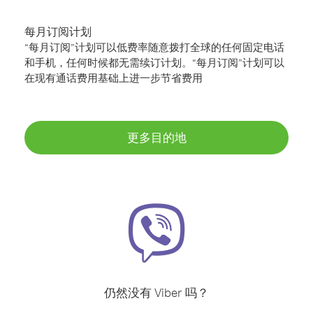
每月订阅计划
“每月订阅”计划可以低费率随意拨打全球的任何固定电话
和手机，任何时候都无需续订计划。“每月订阅”计划可以
在现有通话费用基础上进一步节省费用
更多目的地
仍然没有 Viber 吗？