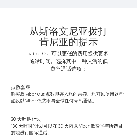
从斯洛文尼亚拨打
肯尼亚的提示
Viber Out 可以更低的费用提供更多
通话时间。选择其中一种灵活的低
费率通话选项：
点数套餐
购买后 Viber Out 点数即存入您的余额。您可以使用这些
点数以 Viber 低费率与全球任何号码通话。
30 天呼叫计划
“30 天呼叫”计划可以在 30 天内以 Viber 低费率与所选目
的地进行国际通话。