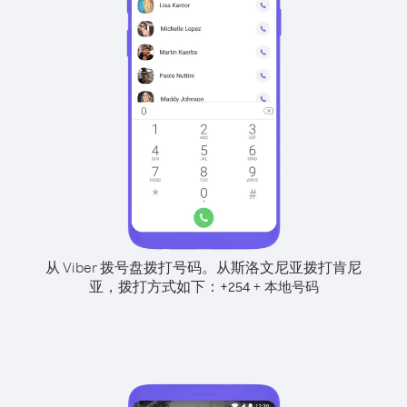
从 Viber 拨号盘拨打号码。
从斯洛文尼亚拨打肯尼
亚，拨打方式如下：
+
+
254
本地号码