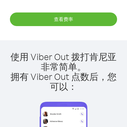
查看费率
使用 Viber Out 拨打肯尼亚
非常简单。
拥有 Viber Out 点数后，您
可以：