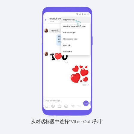
从对话标题中选择“Viber Out 呼叫”