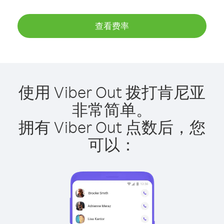
查看费率
使用 Viber Out 拨打肯尼亚
非常简单。
拥有 Viber Out 点数后，您
可以：