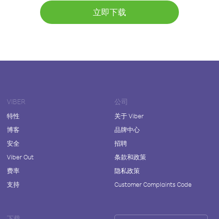
立即下载
VIBER
公司
特性
关于 Viber
博客
品牌中心
安全
招聘
Viber Out
条款和政策
费率
隐私政策
支持
Customer Complaints Code
下载