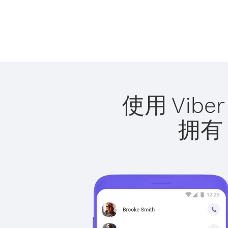
使用 Vib
拥有 