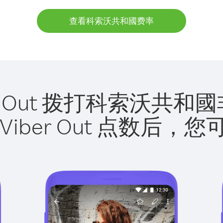
查看科索沃共和國费率
er Out 拨打科索沃共
Viber Out 点数后，