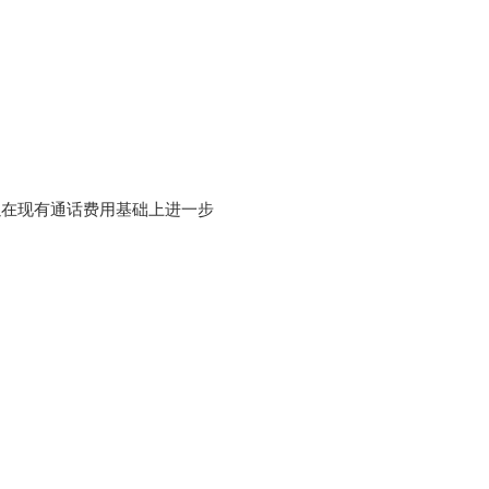
以在现有通话费用基础上进一步