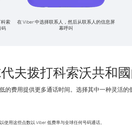
打科索
在 Viber 中选择联系人，然后从联系人的信息屏
幕呼叫
号码
尔代夫拨打科索沃共和國
t 可以更低的费用提供更多通话时间。选择其中一种灵活
您可以使用这些点数以 Viber 低费率与全球任何号码通话。