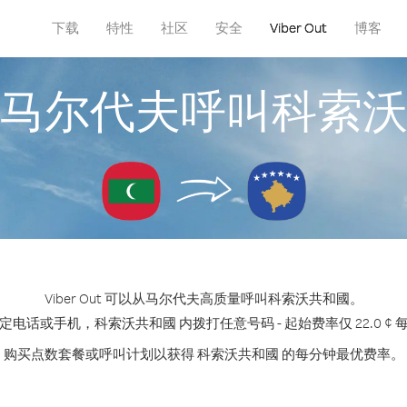
下载
特性
社区
安全
Viber Out
博客
马尔代夫呼叫科索
Viber Out 可以从马尔代夫高质量呼叫科索沃共和國。
定电话或手机，科索沃共和國 内拨打任意号码 - 起始费率仅 22.0 ¢ 
购买点数套餐或呼叫计划以获得 科索沃共和國 的每分钟最优费率。