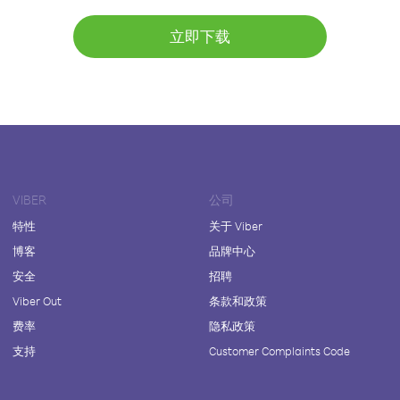
立即下载
VIBER
公司
特性
关于 Viber
博客
品牌中心
安全
招聘
Viber Out
条款和政策
费率
隐私政策
支持
Customer Complaints Code