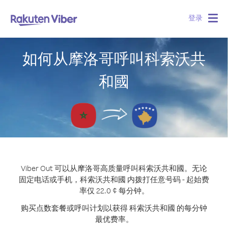
登录
Togg
navig
如何从摩洛哥呼叫科索沃共
和國
Viber Out 可以从摩洛哥高质量呼叫科索沃共和國。
无论
固定电话或手机，科索沃共和國 内拨打任意号码 - 起始费
率仅 22.0 ¢ 每分钟。
购买点数套餐或呼叫计划以获得 科索沃共和國 的每分钟
最优费率。