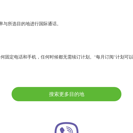
r 低费率与所选目的地进行国际通话。
任何固定电话和手机，任何时候都无需续订计划。“每月订阅”计划可
搜索更多目的地