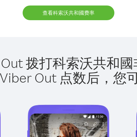
查看科索沃共和國费率
er Out 拨打科索沃共
Viber Out 点数后，