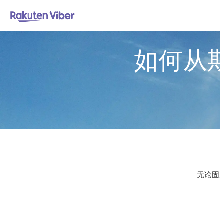
如何从
无论固