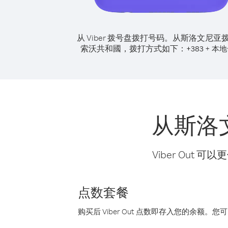
从 Viber 拨号盘拨打号码。
从斯洛文尼亚
索沃共和國，拨打方式如下：
+
+
383
本地
从斯洛
Viber Ou
点数套餐
购买后 Viber Out 点数即存入您的余额。