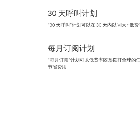
30 天呼叫计划
“30 天呼叫”计划可以在 30 天内以 Vibe
每月订阅计划
“每月订阅”计划可以低费率随意拨打全球的
节省费用