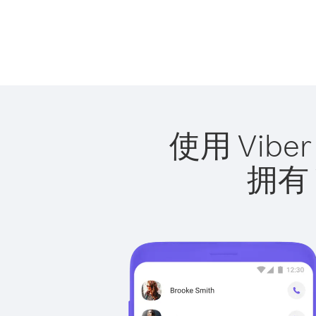
使用 Vib
拥有 