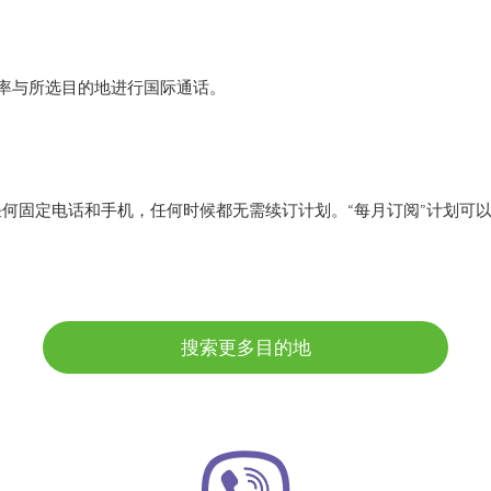
r 低费率与所选目的地进行国际通话。
任何固定电话和手机，任何时候都无需续订计划。“每月订阅”计划可
搜索更多目的地