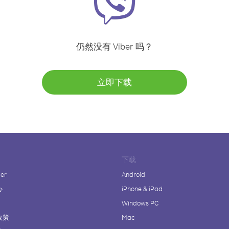
仍然没有 Viber 吗？
立即下载
下载
er
Android
心
iPhone & iPad
Windows PC
政策
Mac