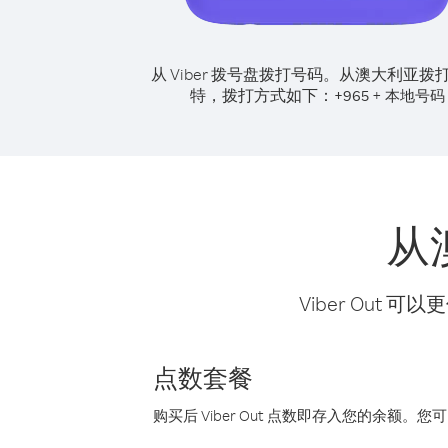
从 Viber 拨号盘拨打号码。
从澳大利亚拨
特，拨打方式如下：
+
+
965
本地号码
从
Viber Ou
点数套餐
购买后 Viber Out 点数即存入您的余额。