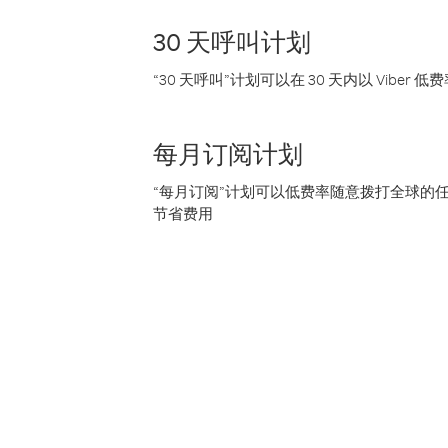
30 天呼叫计划
“30 天呼叫”计划可以在 30 天内以 Vibe
每月订阅计划
“每月订阅”计划可以低费率随意拨打全球的
节省费用