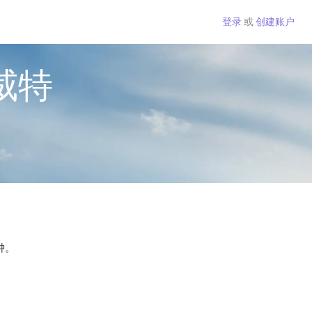
登录
或
创建账户
威特
钟。