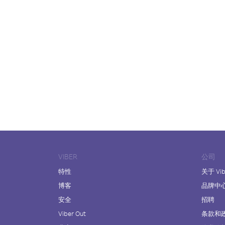
VIBER
公司
特性
关于 Vib
博客
品牌中
安全
招聘
Viber Out
条款和