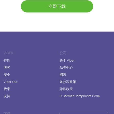
立即下载
VIBER
公司
特性
关于 Viber
博客
品牌中心
安全
招聘
Viber Out
条款和政策
费率
隐私政策
支持
Customer Complaints Code
下载