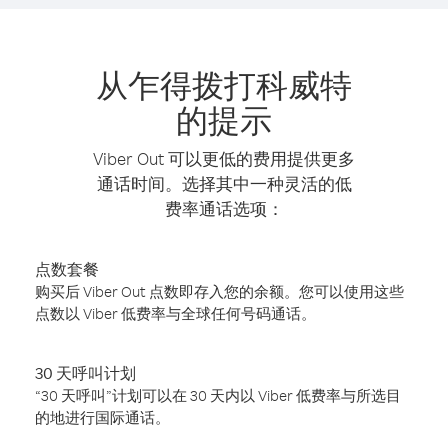
从乍得拨打科威特
的提示
Viber Out 可以更低的费用提供更多
通话时间。选择其中一种灵活的低
费率通话选项：
点数套餐
购买后 Viber Out 点数即存入您的余额。您可以使用这些
点数以 Viber 低费率与全球任何号码通话。
30 天呼叫计划
“30 天呼叫”计划可以在 30 天内以 Viber 低费率与所选目
的地进行国际通话。