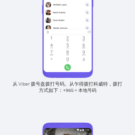
从 Viber 拨号盘拨打号码。
从乍得拨打科威特，拨打
方式如下：
+
+
965
本地号码