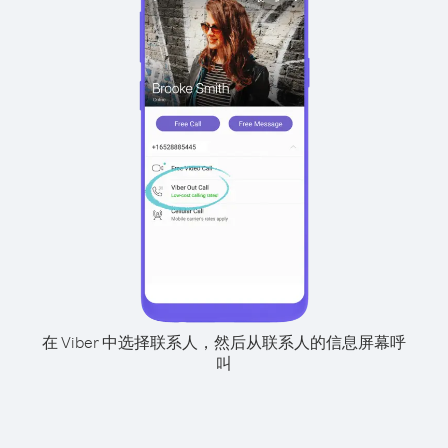
在 Viber 中选择联系人，然后从联系人的信息屏幕呼
叫