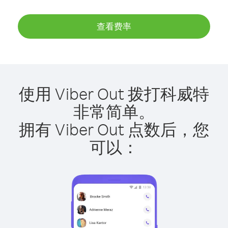
查看费率
使用 Viber Out 拨打科威特
非常简单。
拥有 Viber Out 点数后，您
可以：