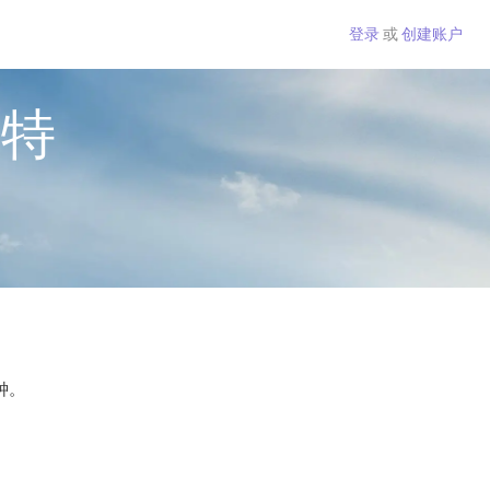
登录
或
创建账户
威特
钟。