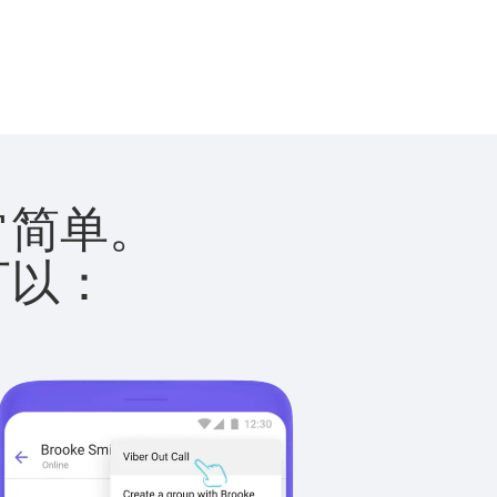
非常简单。
您可以：