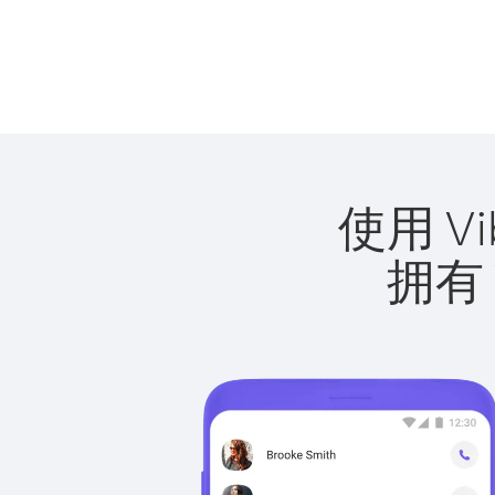
使用 V
拥有 