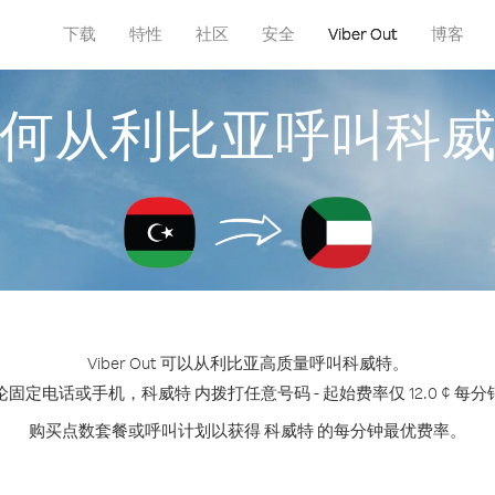
下载
特性
社区
安全
Viber Out
博客
何从利比亚呼叫科
Viber Out 可以从利比亚高质量呼叫科威特。
论固定电话或手机，科威特 内拨打任意号码 - 起始费率仅 12.0 ¢ 每分
购买点数套餐或呼叫计划以获得 科威特 的每分钟最优费率。