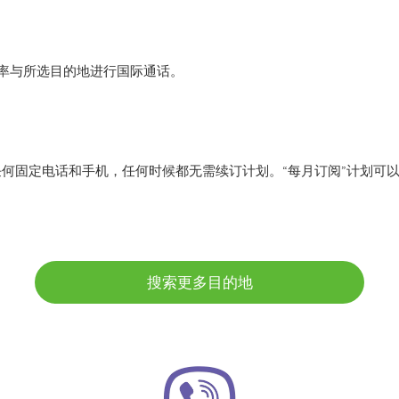
r 低费率与所选目的地进行国际通话。
任何固定电话和手机，任何时候都无需续订计划。“每月订阅”计划可
搜索更多目的地