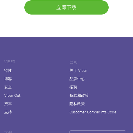
立即下载
VIBER
公司
特性
关于 Viber
博客
品牌中心
安全
招聘
Viber Out
条款和政策
费率
隐私政策
支持
Customer Complaints Code
下载