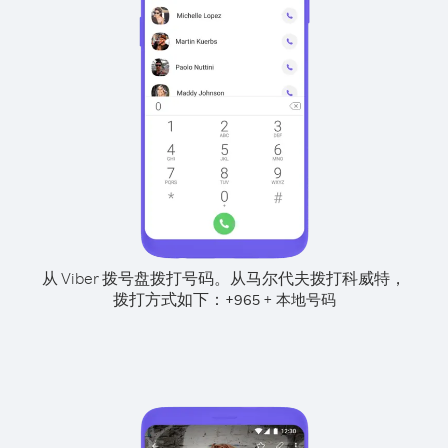
从 Viber 拨号盘拨打号码。
从马尔代夫拨打科威特，
拨打方式如下：
+
+
965
本地号码