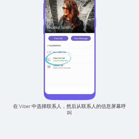
在 Viber 中选择联系人，然后从联系人的信息屏幕呼
叫