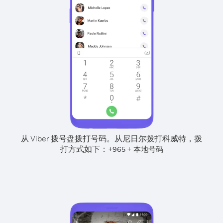
从 Viber 拨号盘拨打号码。
从尼日尔拨打科威特，拨
打方式如下：
+
+
965
本地号码