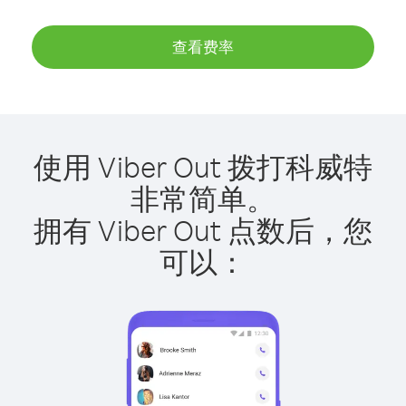
查看费率
使用 Viber Out 拨打科威特
非常简单。
拥有 Viber Out 点数后，您
可以：