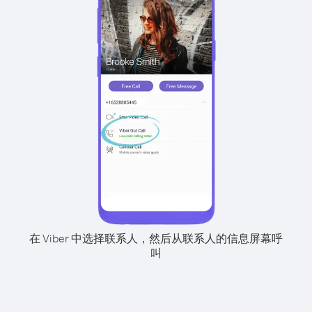
在 Viber 中选择联系人，然后从联系人的信息屏幕呼
叫