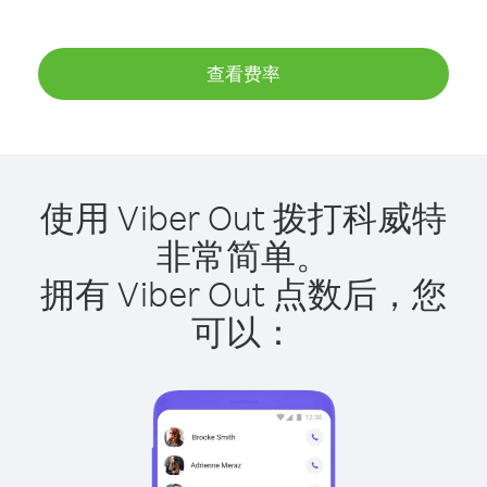
查看费率
使用 Viber Out 拨打科威特
非常简单。
拥有 Viber Out 点数后，您
可以：