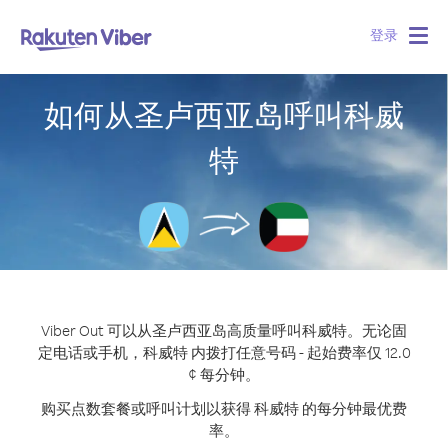
登录
Togg
navig
如何从圣卢西亚岛呼叫科威
特
Viber Out 可以从圣卢西亚岛高质量呼叫科威特。
无论固
定电话或手机，科威特 内拨打任意号码 - 起始费率仅 12.0
¢ 每分钟。
购买点数套餐或呼叫计划以获得 科威特 的每分钟最优费
率。