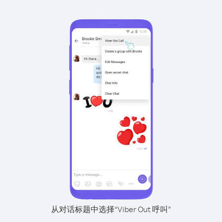
从对话标题中选择“Viber Out 呼叫”