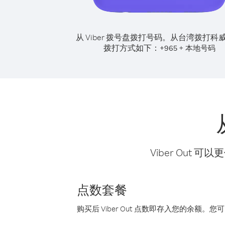
从 Viber 拨号盘拨打号码。
从台湾拨打科
拨打方式如下：
+
+
965
本地号码
Viber Ou
点数套餐
购买后 Viber Out 点数即存入您的余额。