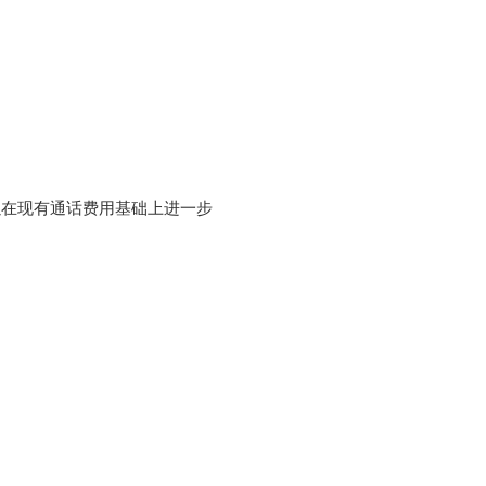
以在现有通话费用基础上进一步