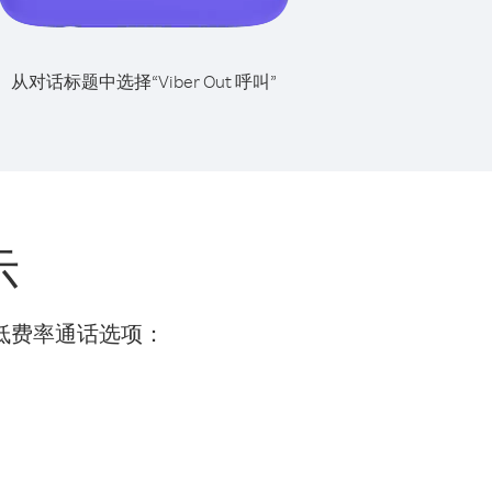
从对话标题中选择“Viber Out 呼叫”
示
的低费率通话选项：