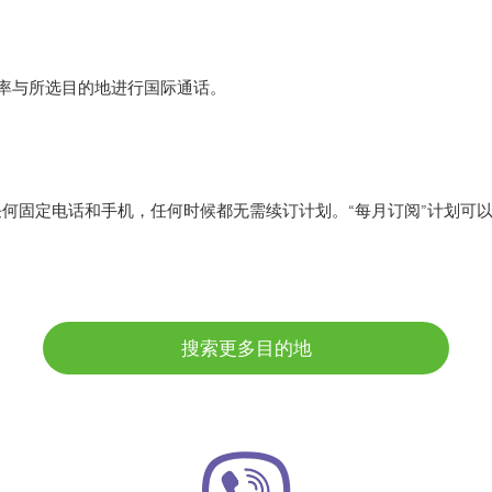
r 低费率与所选目的地进行国际通话。
任何固定电话和手机，任何时候都无需续订计划。“每月订阅”计划可
搜索更多目的地