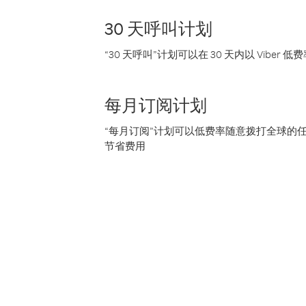
30 天呼叫计划
“30 天呼叫”计划可以在 30 天内以 Vibe
每月订阅计划
“每月订阅”计划可以低费率随意拨打全球的
节省费用