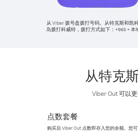
从 Viber 拨号盘拨打号码。
从特克斯和凯
岛拨打科威特，拨打方式如下：
+
+
965
本
从特克
Viber Ou
点数套餐
购买后 Viber Out 点数即存入您的余额。