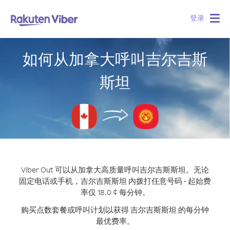
登录
Togg
navig
如何从加拿大呼叫吉尔吉斯
斯坦
Viber Out 可以从加拿大高质量呼叫吉尔吉斯斯坦。
无论
固定电话或手机，吉尔吉斯斯坦 内拨打任意号码 - 起始费
率仅 18.0 ¢ 每分钟。
购买点数套餐或呼叫计划以获得 吉尔吉斯斯坦 的每分钟
最优费率。