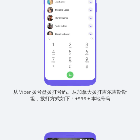
从 Viber 拨号盘拨打号码。
从加拿大拨打吉尔吉斯斯
坦，拨打方式如下：
+
+
996
本地号码