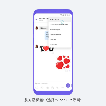
从对话标题中选择“Viber Out 呼叫”