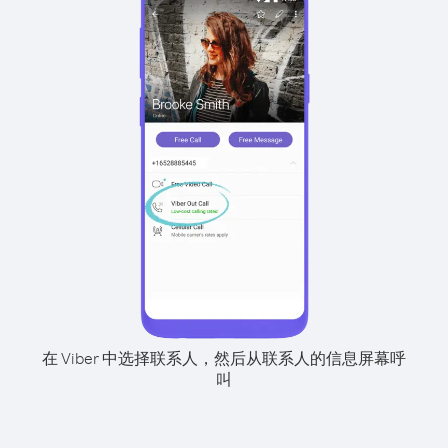
在 Viber 中选择联系人，然后从联系人的信息屏幕呼
叫