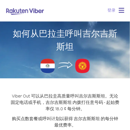
登录
Togg
navig
如何从巴拉圭呼叫吉尔吉斯
斯坦
Viber Out 可以从巴拉圭高质量呼叫吉尔吉斯斯坦。
无论
固定电话或手机，吉尔吉斯斯坦 内拨打任意号码 - 起始费
率仅 18.0 ¢ 每分钟。
购买点数套餐或呼叫计划以获得 吉尔吉斯斯坦 的每分钟
最优费率。