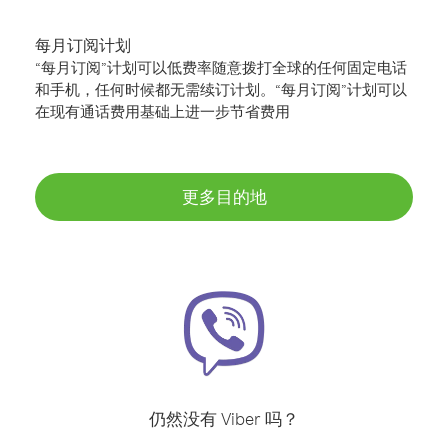
每月订阅计划
“每月订阅”计划可以低费率随意拨打全球的任何固定电话
和手机，任何时候都无需续订计划。“每月订阅”计划可以
在现有通话费用基础上进一步节省费用
更多目的地
仍然没有 Viber 吗？