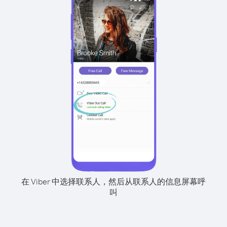
在 Viber 中选择联系人，然后从联系人的信息屏幕呼
叫