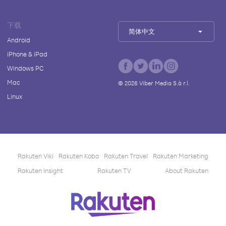
下载
简体中文
Android
iPhone & iPad
Windows PC
Mac
©
2026
Viber Media S.à r.l.
Linux
Rakuten Viki
Rakuten Kobo
Rakuten Travel
Rakuten Marketing
Rakuten Insight
Rakuten TV
About Rakuten