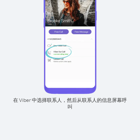
在 Viber 中选择联系人，然后从联系人的信息屏幕呼
叫