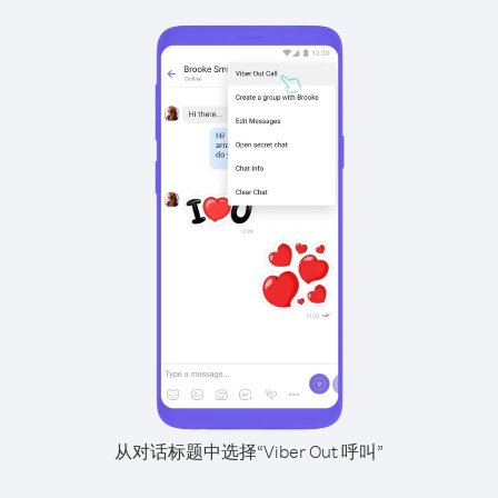
从对话标题中选择“Viber Out 呼叫”