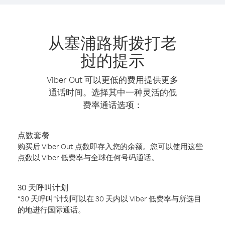
从塞浦路斯拨打老
挝的提示
Viber Out 可以更低的费用提供更多
通话时间。选择其中一种灵活的低
费率通话选项：
点数套餐
购买后 Viber Out 点数即存入您的余额。您可以使用这些
点数以 Viber 低费率与全球任何号码通话。
30 天呼叫计划
“30 天呼叫”计划可以在 30 天内以 Viber 低费率与所选目
的地进行国际通话。