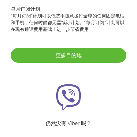
每月订阅计划
“每月订阅”计划可以低费率随意拨打全球的任何固定电话
和手机，任何时候都无需续订计划。“每月订阅”计划可以
在现有通话费用基础上进一步节省费用
更多目的地
仍然没有 Viber 吗？