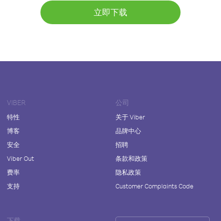
立即下载
VIBER
公司
特性
关于 Viber
博客
品牌中心
安全
招聘
Viber Out
条款和政策
费率
隐私政策
支持
Customer Complaints Code
下载