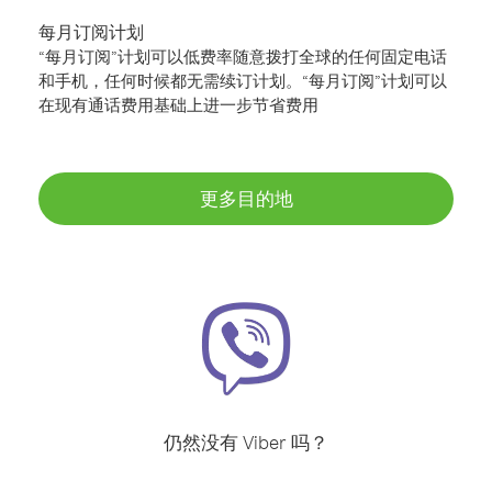
每月订阅计划
“每月订阅”计划可以低费率随意拨打全球的任何固定电话
和手机，任何时候都无需续订计划。“每月订阅”计划可以
在现有通话费用基础上进一步节省费用
更多目的地
仍然没有 Viber 吗？