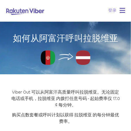
登录
Togg
navig
如何从阿富汗呼叫拉脱维亚
Viber Out 可以从阿富汗高质量呼叫拉脱维亚。
无论固定
电话或手机，拉脱维亚 内拨打任意号码 - 起始费率仅 17.0
¢ 每分钟。
购买点数套餐或呼叫计划以获得 拉脱维亚 的每分钟最优
费率。