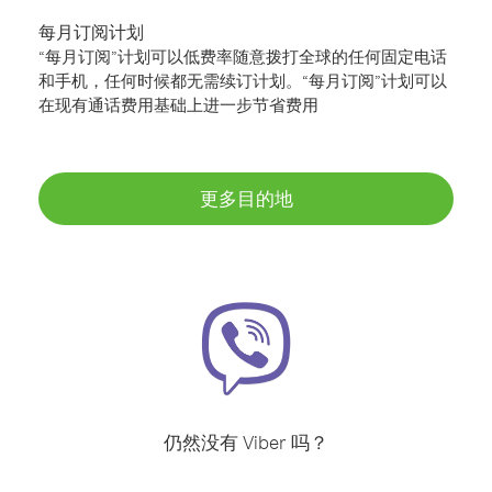
每月订阅计划
“每月订阅”计划可以低费率随意拨打全球的任何固定电话
和手机，任何时候都无需续订计划。“每月订阅”计划可以
在现有通话费用基础上进一步节省费用
更多目的地
仍然没有 Viber 吗？