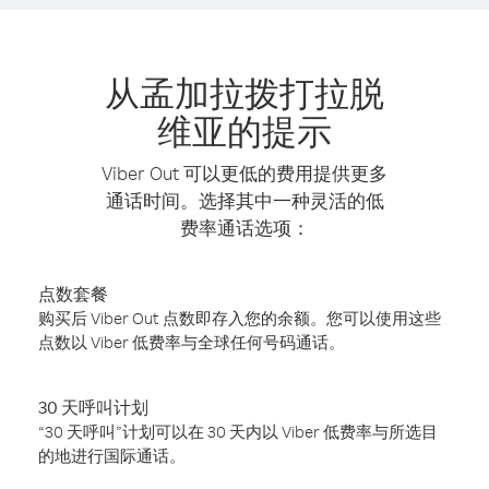
从孟加拉拨打拉脱
维亚的提示
Viber Out 可以更低的费用提供更多
通话时间。选择其中一种灵活的低
费率通话选项：
点数套餐
购买后 Viber Out 点数即存入您的余额。您可以使用这些
点数以 Viber 低费率与全球任何号码通话。
30 天呼叫计划
“30 天呼叫”计划可以在 30 天内以 Viber 低费率与所选目
的地进行国际通话。