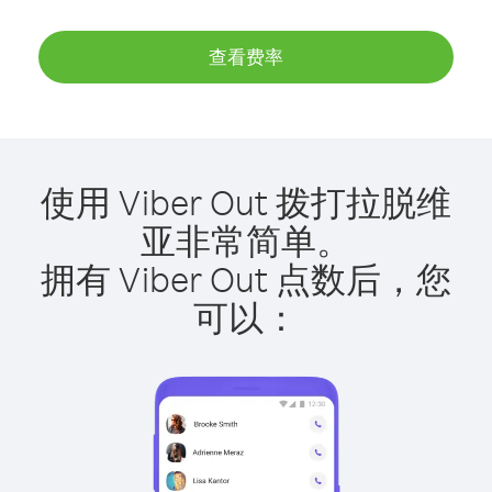
查看费率
使用 Viber Out 拨打拉脱维
亚非常简单。
拥有 Viber Out 点数后，您
可以：