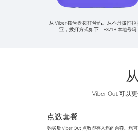
从 Viber 拨号盘拨打号码。
从不丹拨打拉
亚，拨打方式如下：
+
+
371
本地号码
Viber Ou
点数套餐
购买后 Viber Out 点数即存入您的余额。