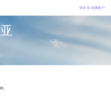
登录
或
创建账户
维亚
分钟。