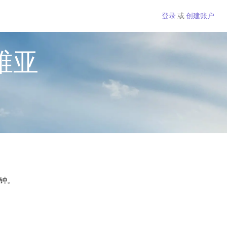
登录
或
创建账户
维亚
分钟。