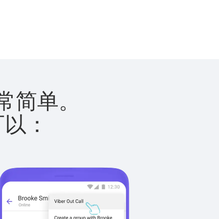
亚非常简单。
您可以：