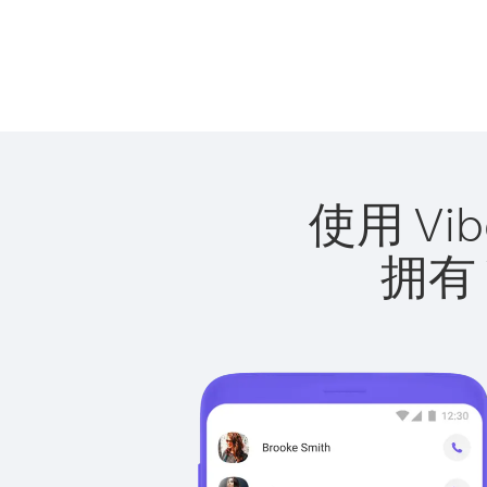
使用 Vi
拥有 