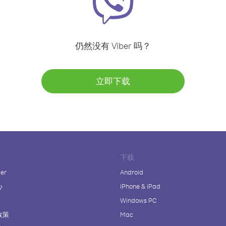
仍然没有 Viber 吗？
立即下载
下载
er
Android
心
iPhone & iPad
Windows PC
政策
Mac