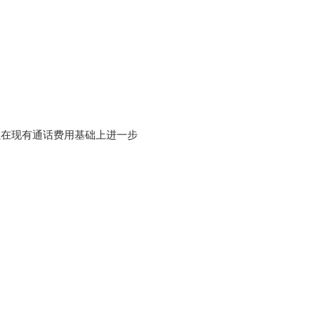
以在现有通话费用基础上进一步