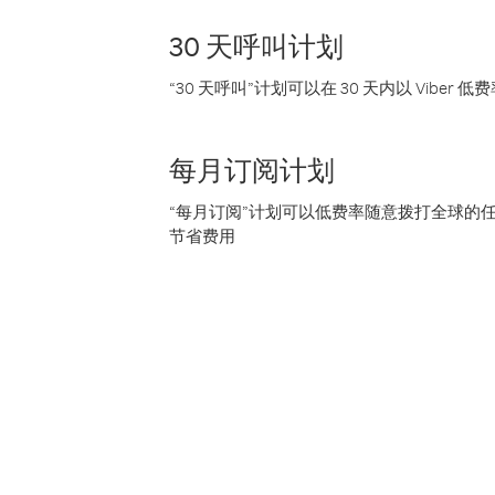
30 天呼叫计划
“30 天呼叫”计划可以在 30 天内以 Vibe
每月订阅计划
“每月订阅”计划可以低费率随意拨打全球的
节省费用