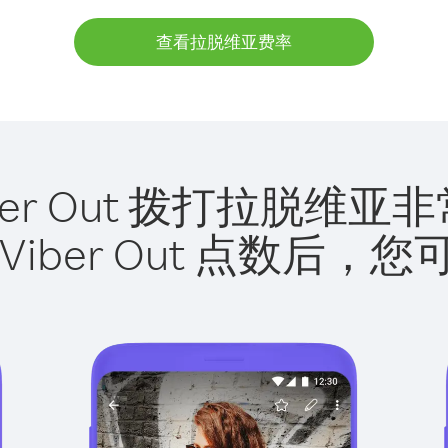
查看拉脱维亚费率
ber Out 拨打拉脱维
Viber Out 点数后，