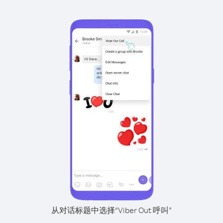
从对话标题中选择“Viber Out 呼叫”