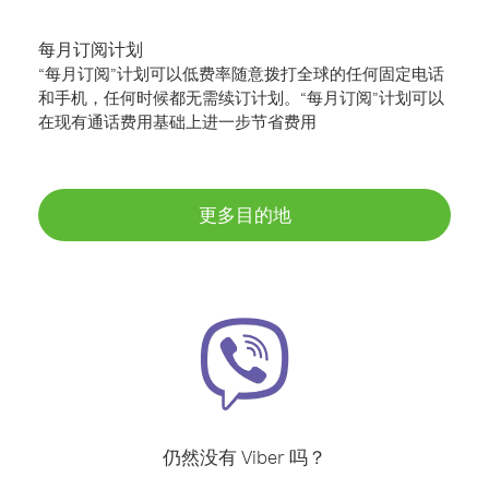
每月订阅计划
“每月订阅”计划可以低费率随意拨打全球的任何固定电话
和手机，任何时候都无需续订计划。“每月订阅”计划可以
在现有通话费用基础上进一步节省费用
更多目的地
仍然没有 Viber 吗？