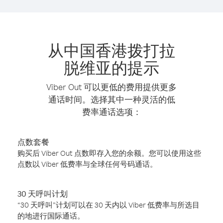
从中国香港拨打拉
脱维亚的提示
Viber Out 可以更低的费用提供更多
通话时间。选择其中一种灵活的低
费率通话选项：
点数套餐
购买后 Viber Out 点数即存入您的余额。您可以使用这些
点数以 Viber 低费率与全球任何号码通话。
30 天呼叫计划
“30 天呼叫”计划可以在 30 天内以 Viber 低费率与所选目
的地进行国际通话。