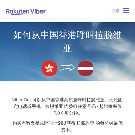
登录
Togg
navig
如何从中国香港呼叫拉脱维
亚
Viber Out 可以从中国香港高质量呼叫拉脱维亚。
无论固
定电话或手机，拉脱维亚 内拨打任意号码 - 起始费率仅
17.0 ¢ 每分钟。
购买点数套餐或呼叫计划以获得 拉脱维亚 的每分钟最优
费率。