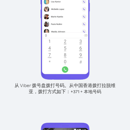
从 Viber 拨号盘拨打号码。
从中国香港拨打拉脱维
亚，拨打方式如下：
+
+
371
本地号码